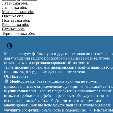
Луганська обл.
Львівська обл.
Миколаївська обл.
Одеська обл.
Полтавська обл.
Рівненська обл.
Сумська обл.
Тернопільська обл.
Харківська обл.
Херсонська обл.
Хмельницька обл.
Черкаська обл.
Мы используем файлы куки и другие технологии отслеживан
Чернівецька обл.
для улучшения вашего просмотра на нашем веб-сайте, чтобы
Чернігівська обл.
показывать вам персонализированный контент и
Вулиця
№ будинків
Індекс
таргетированную рекламу, анализировать трафик нашеговеб-с
reklama
и понимать, откуда приходят наши посетители.
Ok
Настроить
Правила
Политика
Обратная
Необходимые
: без этих файлов куки мы не можем
Помощь
конфиденциальности
связь
предоставлять вам определенные функции на нашемвеб-сайте
Платные
Манифест
Украина
Функциональные
: хранят предпочтения пользователя, такие
услуги
О проекте
Вход
|
язык, настройки интерфейса и регион, чтобы улучшить опыт
Выход
использования веб-сайта.
Аналитические
: помогают
анализировать, как вы используете наш сайт, чтобы мы могли
улучшить его функциональность и содержание.
Рекламны