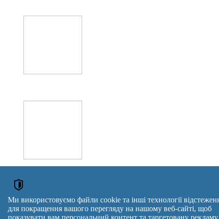
Оголошення →
ОГОЛОШЕННЯ
Ми використовуємо файли cookie та інші технології відстежен
для покращення вашого перегляду на нашому веб-сайті, щоб
Мікрокреди онлайн
показувати вам персональний контент та таргетовану рекламу,