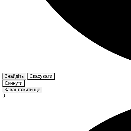
Знайдіть
Скасувати
Скинути
Завантажити ще
:)