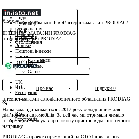
Рівне
Події
Рівне
Головна
Компанії Рівне
інтернет-магазин PRODIAG
Публікації
Оголошення
Події
ІНТЕРНЕТ-МАГАЗИН PRODIAG
Компанії
Публікації
інтернет-магазин PRODIAG
Вакансії
Оголошення
Резюме
Компанії
Поштові індекси
β
Робота
Games
Поштові індекси
Вакансії
RU
|
UK
Ще
Резюме
Games
uk
UK
Вхід
RU
Про нас
Відгуки
0
Реєстрація
інтернет-магазин автодіаностичного обладнання PRODIAG
Наша команда займається з 2017 року обладнанням для
Вхід
діагностики автомобілів. За цей час ми отримали чимало
Реєстрація
інформації та відгуків про роботу пристроїв діагностичного
напрямку.
PRODIAG - проект спрямований на СТО і профільних